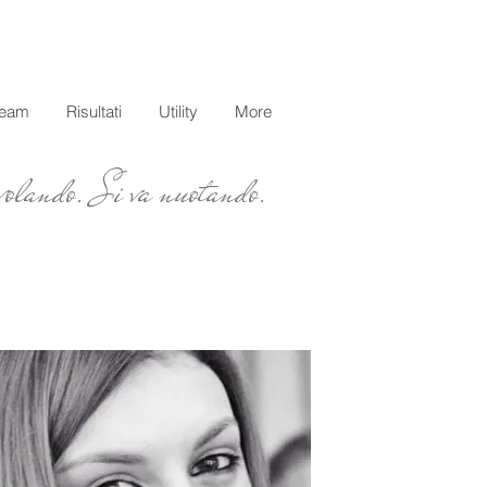
Team
Risultati
Utility
More
 volando. Si va nuotando.