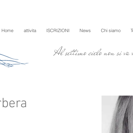
Home
attivita
ISCRIZIONI
News
Chi siamo
Al settimo cielo non si va
rbera